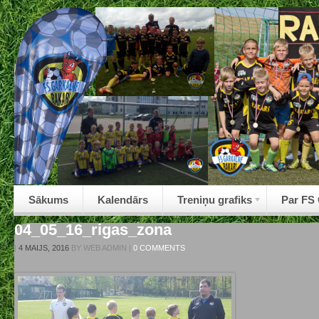
Sākums
Kalendārs
Treniņu grafiks
Par FS
04_05_16_rigas_zona
|
4 MAIJS, 2016
BY
WEB ADMIN
|
0 COMMENTS