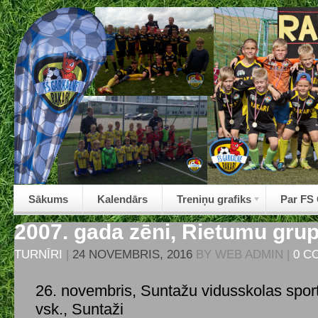
Sākums
Kalendārs
Treniņu grafiks
Par FS
2007. gada zēni, Rietumu grup
TURNĪRI
|
24 NOVEMBRIS, 2016
BY
WEB ADMIN
|
0 C
26. novembris, Suntažu vidusskolas spor
vsk., Suntaži