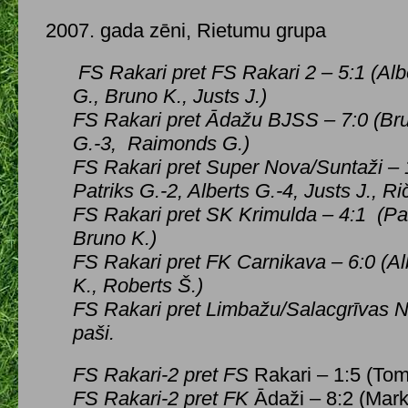
2007. gada zēni, Rietumu grupa
FS Rakari pret FS Rakari 2 – 5:1 (Albe
G., Bruno K., Justs J.)
FS Rakari pret
Ādažu BJSS – 7:0 (Brun
G.-3, Raimonds G.)
FS Rakari pret
Super Nova/Suntaži – 1
Patriks G.-2, Alberts G.-4, Justs J., Ri
FS Rakari pret
SK Krimulda – 4:1 (Patr
Bruno K.)
FS Rakari pret
FK Carnikava – 6:0 (Al
K., Roberts Š.)
FS Rakari pret
Limbažu/Salacgrīvas NS
paši.
FS Rakari-2 pret FS
Rakari – 1:5 (Tom
FS Rakari-2 pret FK
Ādaži – 8:2 (Mark