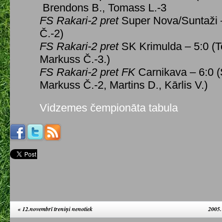
Brendons B., Tomass L.-3
FS Rakari-2 pret
Super Nova/Suntaži 
Č.-2)
FS Rakari-2 pret
SK Krimulda – 5:0 (T
Markuss Č.-3.)
FS Rakari-2 pret FK
Carnikava – 6:0 (
Markuss Č.-2, Martins D., Kārlis V.)
Vidzemes čempionāta tabula
«
12.novembrī treniņi nenotiek
2005.