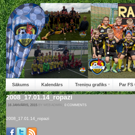
Sākums
Kalendārs
Treniņu grafiks
Par FS
2008_17.01.14_ropazi
|
16 JANVĀRIS, 2015
BY
WEB ADMIN
|
0 COMMENTS
2008_17.01.14_ropazi