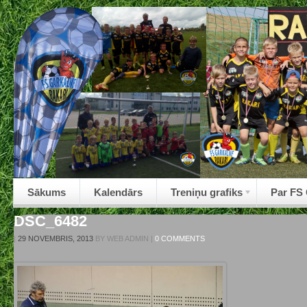
Sākums
Kalendārs
Treniņu grafiks
Par FS
DSC_6482
|
29 NOVEMBRIS, 2013
BY
WEB ADMIN
|
0 COMMENTS