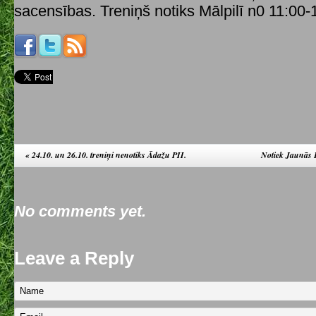
sacensības. Treniņš notiks Mālpilī n0 11:00-
«
24.10. un 26.10. treniņi nenotiks Ādažu PII.
Notiek Jaunās 
No comments yet.
Leave a Reply