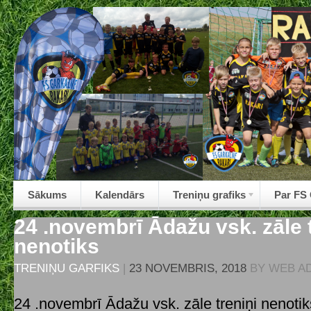
Sākums
Kalendārs
Treniņu grafiks
Par FS
24 .novembrī Ādažu vsk. zāle 
nenotiks
TRENIŅU GARFIKS
|
23 NOVEMBRIS, 2018
BY
WEB A
24 .novembrī Ādažu vsk. zāle treniņi nenotiks,