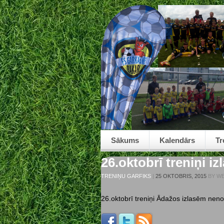
Sākums
Kalendārs
Tr
26.oktobrī treniņi i
TRENIŅU GARFIKS
|
25 OKTOBRIS, 2015
BY
WE
26.oktobrī treniņi Ādažos izlasēm neno