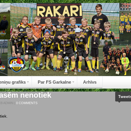
eniņu grafiks
Par FS Garkalne
Arhīvs
zlasēm nenotiek
Tweet
B ADMIN
|
0 COMMENTS
tiek.