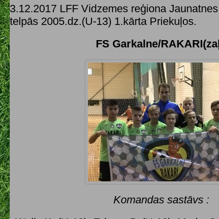
3.12.2017 LFF Vidzemes reģiona Jaunatnes 
telpās 2005.dz.(U-13) 1.kārta Priekuļos.
FS Garkalne/RAKARI(zaļ
Komandas sastāvs :