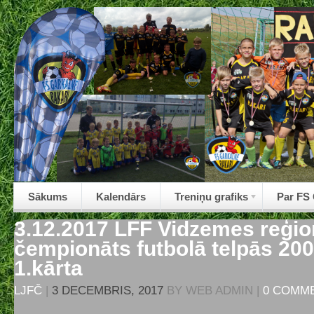
Sākums
Kalendārs
Treniņu grafiks
Par FS
3.12.2017 LFF Vidzemes reģi
čempionāts futbolā telpās 200
1.kārta
LJFČ
|
3 DECEMBRIS, 2017
BY
WEB ADMIN
|
0 COMM