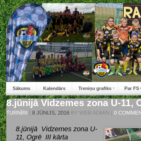
Sākums
Kalendārs
Treniņu grafiks
Par FS
8.jūnijā Vidzemes zona U-11, O
TURNĪRI
|
8 JŪNIJS, 2016
BY
WEB ADMIN
|
0 COMME
8.jūnijā Vidzemes zona U-
11, Ogrē III kārta