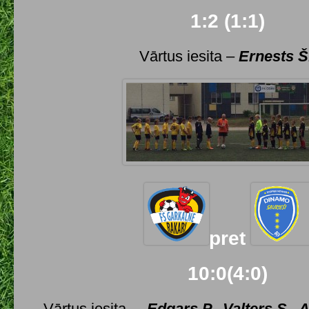
1:2 (1:1)
Vārtus iesita –
Ernests Š
pret
10:0(4:0)
Vārtus iesita –
Edgars P., Valters S., 