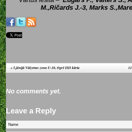
M.,Ričards J.-3, Marks S.,Mar
«
5.jūnijā Vidzemes zona U-10, Ogrē IIII kārta
11
No comments yet.
Leave a Reply