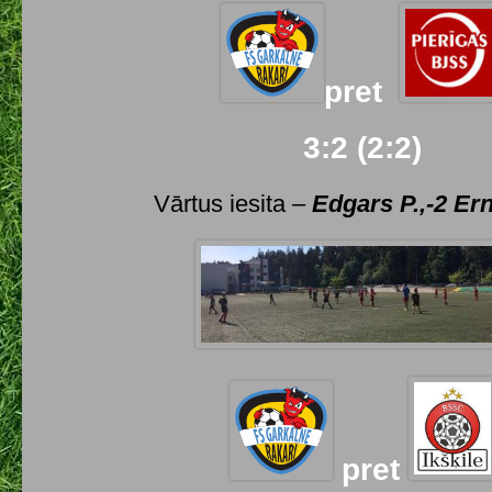
pret
3:2 (2:2)
Vārtus iesita –
Edgars P.,-2 Er
pret