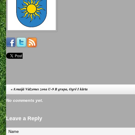
«
8.maijā Vidzemes zona U-9 B grupa, Ogrē I kārta
No comments yet.
Leave a Reply