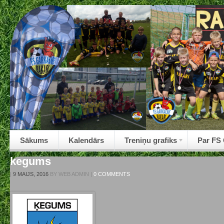
Sākums
Kalendārs
Treniņu grafiks
Par FS
kegums
|
9 MAIJS, 2016
BY
WEB ADMIN
|
0 COMMENTS