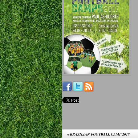
«
BRAZILIAN FOOTBALL CAMP 2017