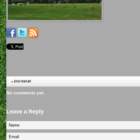
«
DSC04548
No comments yet.
Leave a Reply