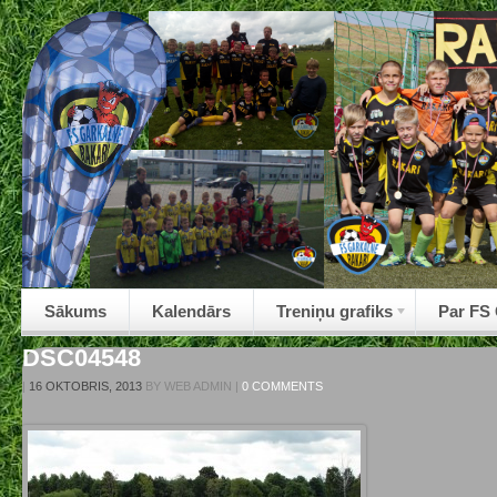
Sākums
Kalendārs
Treniņu grafiks
Par FS
DSC04548
|
16 OKTOBRIS, 2013
BY
WEB ADMIN
|
0 COMMENTS