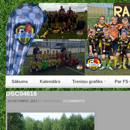
Sākums
Kalendārs
Treniņu grafiks
Par FS
DSC04616
|
16 OKTOBRIS, 2013
BY
WEB ADMIN
|
0 COMMENTS