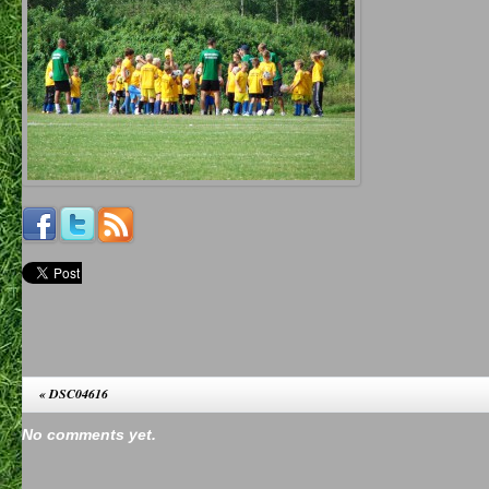
«
DSC04616
No comments yet.