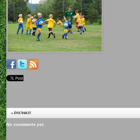
«
DSC04635
No comments yet.