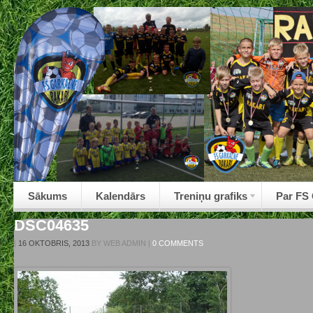
Sākums
Kalendārs
Treniņu grafiks
Par FS
DSC04635
|
16 OKTOBRIS, 2013
BY
WEB ADMIN
|
0 COMMENTS