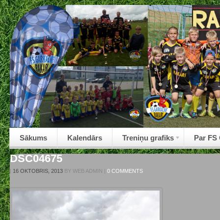
Sākums
Kalendārs
Treniņu grafiks
Par FS
DSC04675
|
16 OKTOBRIS, 2013
BY
WEB ADMIN
|
0 COMMENTS