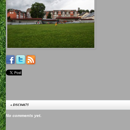
«
DSC04675
No comments yet.