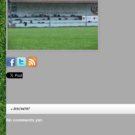
«
DSC04707
No comments yet.