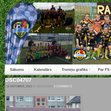
Sākums
Kalendārs
Treniņu grafiks
Par FS
DSC04707
|
16 OKTOBRIS, 2013
BY
WEB ADMIN
|
0 COMMENTS