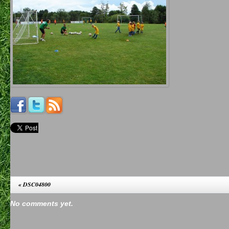
«
DSC04800
No comments yet.