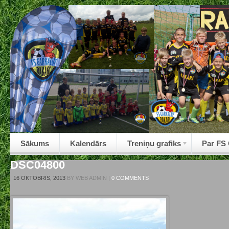
Sākums
Kalendārs
Treniņu grafiks
Par FS
DSC04800
|
16 OKTOBRIS, 2013
BY
WEB ADMIN
|
0 COMMENTS