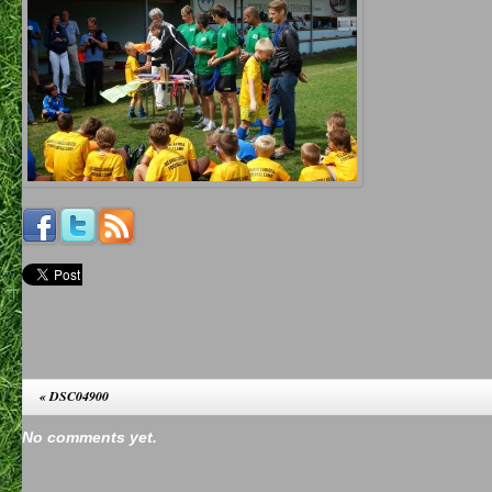
«
DSC04900
No comments yet.