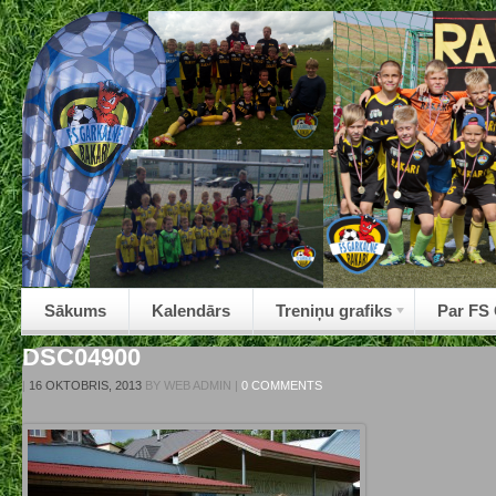
Sākums
Kalendārs
Treniņu grafiks
Par FS
DSC04900
|
16 OKTOBRIS, 2013
BY
WEB ADMIN
|
0 COMMENTS