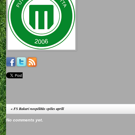
«
FS Rakari nospēlētās spēles aprīlī
No comments yet.