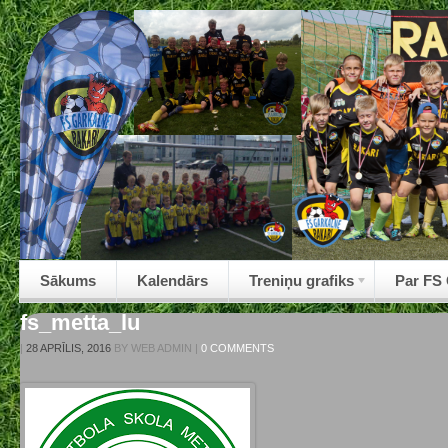
Sākums
Kalendārs
Treniņu grafiks
Par FS
fs_metta_lu
|
28 APRĪLIS, 2016
BY
WEB ADMIN
|
0 COMMENTS