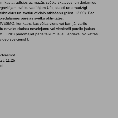
, kas atradīsies uz mazās svētku skatuves, un dodamies
uzgavilējam svētku vadītājam Ufo, skaisti un draudzīgi
ībniekus un svētku oficiālo atklāšanu (plkst. 12.00). Pēc
 piedalāmies pārējās svētku aktivitātēs.
VESMO, kur katrs, kas vēlas viens vai bariņā, varēs
u novēlēt skaistu novēlējumu vai vienkārši pateikt jaukus
m. Lūdzu padomājiet pāris teikumus jau iepriekš. No katras
video sveiciens! 
iedvesmo!
kst. 11.25
ei