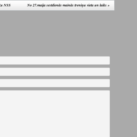
ažu NSS
No 27.maija sestdienās mainās treniņu vieta un laiks
»