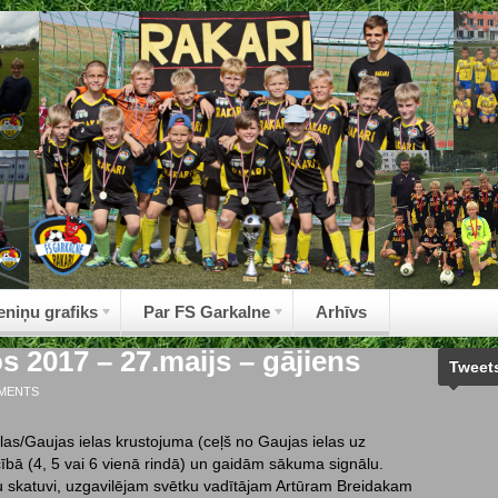
eniņu grafiks
Par FS Garkalne
Arhīvs
s 2017 – 27.maijs – gājiens
Tweet
MENTS
las/Gaujas ielas krustojuma (ceļš no Gaujas ielas uz
cībā (4, 5 vai 6 vienā rindā) un gaidām sākuma signālu.
u skatuvi, uzgavilējam svētku vadītājam Artūram Breidakam