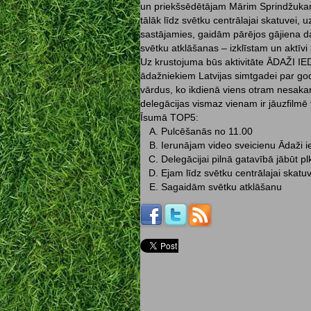
un priekšsēdētājam Mārim Sprindžukam
tālāk līdz svētku centrālajai skatuvei, 
sastājamies, gaidām pārējos gājiena dal
svētku atklāšanas – izklīstam un aktīvi
Uz krustojuma būs aktivitāte ĀDAŽI IED
ādažniekiem Latvijas simtgadei par god
vārdus, ko ikdienā viens otram nesaka
delegācijas vismaz vienam ir jāuzfilmē 
Īsumā TOP5:
Pulcēšanās no 11.00
Ierunājam video sveicienu Ādaži 
Delegācijai pilnā gatavībā jābūt pl
Ejam līdz svētku centrālajai skatuv
Sagaidām svētku atklāšanu