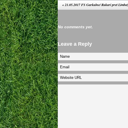
«
21.05.2017 FS Garkalne/ Rakari pret Limb
No comments yet.
Leave a Reply