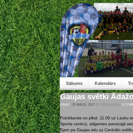
Sākums
Kalendārs
Tr
Gaujas svētki Ādažo
ZIŅAS
|
25 MAIJS, 2017
BY
WEB ADMIN
|
0 COM
Pulcēšanās no plkst. 11.00 uz Lauku ie
Sporta centru), stājamies pareizajā se
Ejam pa Gaujas ielu uz Centrālo svētk