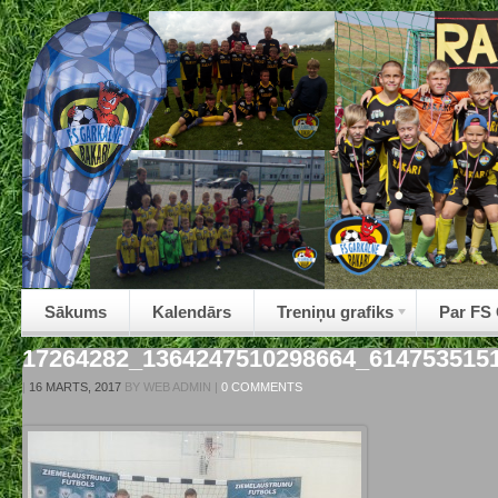
Sākums
Kalendārs
Treniņu grafiks
Par FS
17264282_1364247510298664_614753515
|
16 MARTS, 2017
BY
WEB ADMIN
|
0 COMMENTS