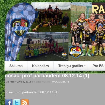
Sākums
Kalendārs
Treniņu grafiks
Par FS
nosac. prof.parbaudem.08.12.14 (1)
|
16 FEBRUĀRIS, 2015
BY
WEB ADMIN
|
0 COMMENTS
nosac. prof.parbaudem.08.12.14 (1)