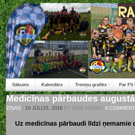
Sākums
Kalendārs
Treniņu grafiks
Par FS
Medicīnas pārbaudes augustā
ZIŅAS
|
18 JŪLIJS, 2016
BY
WEB ADMIN
|
0 COMMEN
Uz medicīnas pārbaudi līdzi ņemamie 