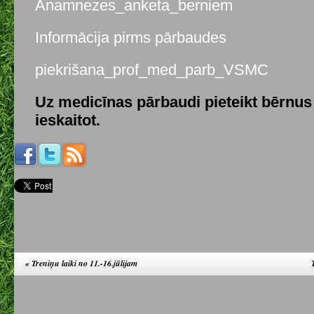
Anamnezes_anketa_berniem
Informācija pirms pārbaudes
piekrišana_prof_med_parb_VSMC
Uz medicīnas pārbaudi pieteikt bērnus 
ieskaitot.
«
Treniņu laiki no 11.-16.jūlijam