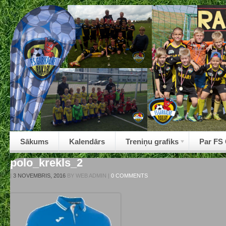
Sākums
Kalendārs
Treniņu grafiks
Par FS
polo_krekls_2
|
3 NOVEMBRIS, 2016
BY
WEB ADMIN
|
0 COMMENTS