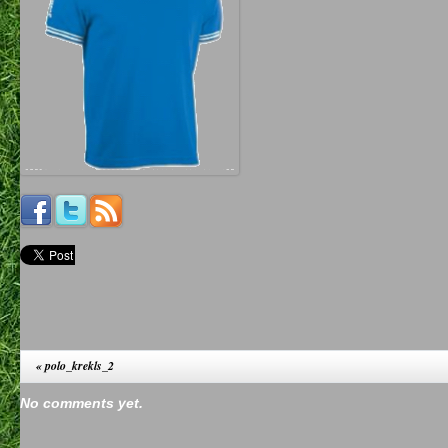
«
polo_krekls_2
No comments yet.