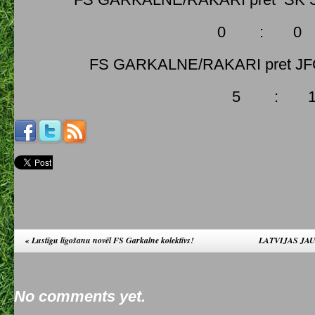
0 : 0
FS GARKALNE/RAKARI pret JF
5 : 
«
Lustīgu līgošanu novēl FS Garkalne kolektīvs!
LATVIJAS JA
No comments yet.