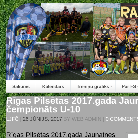
Sākums
Kalendārs
Treniņu grafiks
Par FS
Rīgas Pilsētas 2017.gada Jau
čempionāts U-10
LJFČ
|
26 JŪNIJS, 2017
BY
WEB ADMIN
|
0 COMMENT
Rīgas Pilsētas 2017.gada Jaunatnes