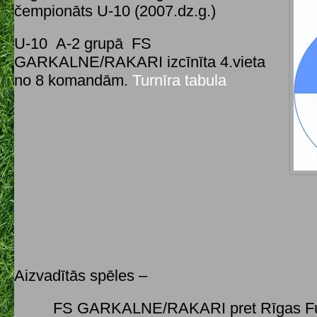
čempionāts U-10 (2007.dz.g.)
U-10 A-2 grupā FS
GARKALNE/RAKARI izcīnīta 4.vieta
no 8 komandām.
Turnīra tabula
Aizvadītās spēles –
FS GARKALNE/RAKARI pret Rīgas Fut