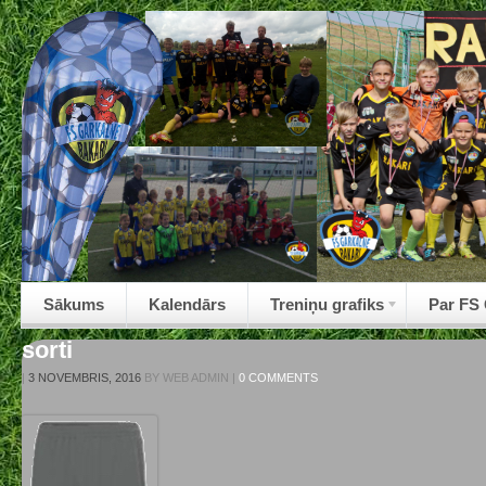
Sākums
Kalendārs
Treniņu grafiks
Par FS
sorti
|
3 NOVEMBRIS, 2016
BY
WEB ADMIN
|
0 COMMENTS