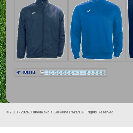
© 2010 - 2026. Futbola skola Garkalne Rakari. All Rights Reserved.