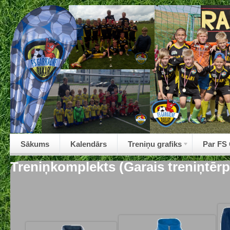
Sākums
Kalendārs
Treniņu grafiks
Par FS
Treniņkomplekts (Garais treniņtērp