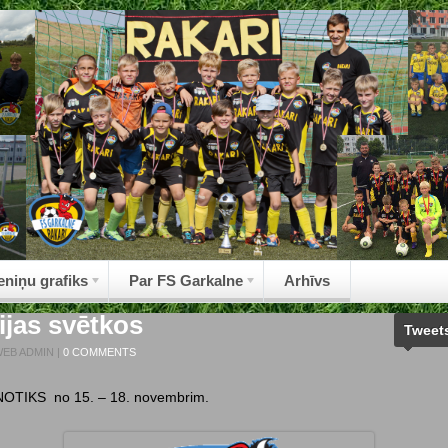
eniņu grafiks
Par FS Garkalne
Arhīvs
ijas svētkos
Tweet
EB ADMIN
|
0 COMMENTS
NENOTIKS no 15. – 18. novembrim.