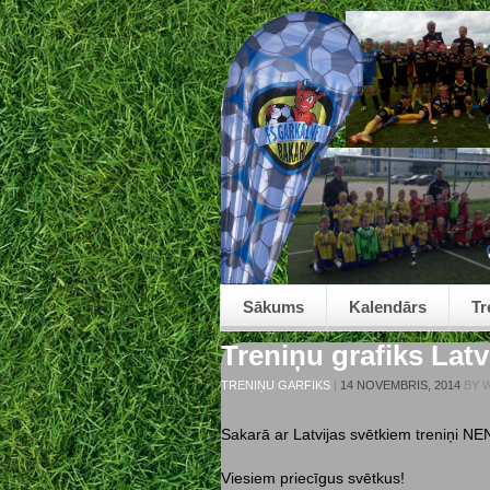
Sākums
Kalendārs
Tr
Treniņu grafiks Latv
TRENIŅU GARFIKS
|
14 NOVEMBRIS, 2014
BY
W
Sakarā ar Latvijas svētkiem treniņi 
Viesiem priecīgus svētkus!