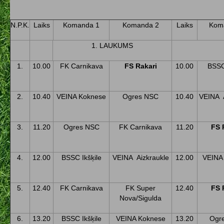
N.P.K.
Laiks
Komanda 1
Komanda 2
Laiks
Kom
1. LAUKUMS
1.
10.00
FK Carnikava
FS Rakari
10.00
BSSC 
2.
10.40
VEINA Koknese
Ogres NSC
10.40
VEINA A
3.
11.20
Ogres NSC
FK Carnikava
11.20
FS 
4.
12.00
BSSC Ikšķile
VEINA Aizkraukle
12.00
VEINA
5.
12.40
FK Carnikava
FK Super
12.40
FS 
Nova/Sigulda
6.
13.20
BSSC Ikšķile
VEINA Koknese
13.20
Ogr