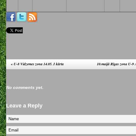
«
U-8 Vidzemes zona 14.05. I kārta
10.maijā Rīgas zona U-9 
No comments yet.
Leave a Reply