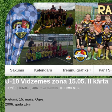
Sākums
Kalendārs
Treniņu grafiks
Par FS
U-10 Vidzemes zona 15.05. II kārta
TURNĪRI
|
10 MAIJS, 2016
BY
WEB ADMIN
|
0 COMMENTS
Rietumi, 15. maijs, Ogre
2006. gada zēni