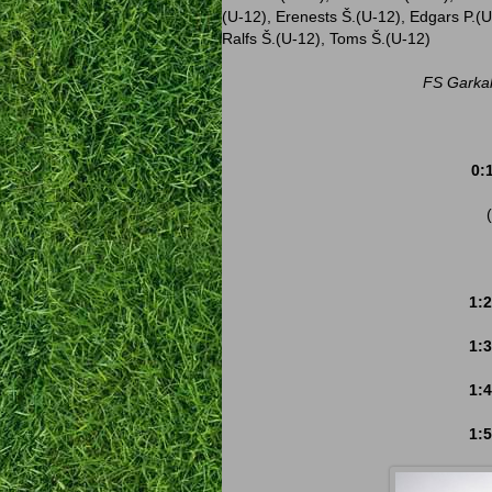
(U-12), Erenests Š.(U-12), Edgars P.(U
Ralfs Š.(U-12), Toms Š.(U-12)
FS Garkal
0:
1:
1:
1:
1: