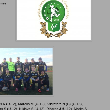
zemes
s K.(U-12), Mareks M.(U-12), Kristofers N.(C) (U-13),
rs S.(U-12), Niklāvs S.(U-12), Ričards J.(U-12), Marks S.