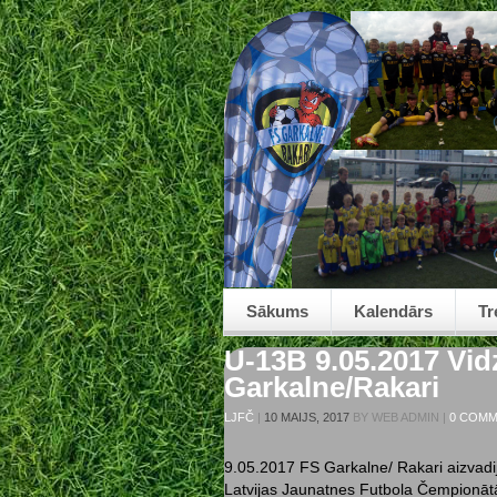
Sākums
Kalendārs
Tr
U-13B 9.05.2017 Vi
Garkalne/Rakari
LJFČ
|
10 MAIJS, 2017
BY
WEB ADMIN
|
0 COM
9.05.2017 FS Garkalne/ Rakari aizvadi
Latvijas Jaunatnes Futbola Čempionāt