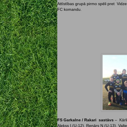
Attīstības grupā pirmo spēli pret Vid
FC komandu.
FS Garkalne / Rakari sastāvs
– Kārli
Alekss I.(U-12), Renārs N.(U-13), Valte