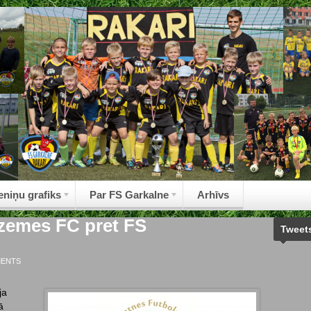
eniņu grafiks
Par FS Garkalne
Arhīvs
dzemes FC pret FS
Tweet
MENTS
ja
ā