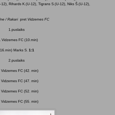
-12), Rihards K.(U-12), Tigrans S.(U-12), Niks Š.(U-12),
ne / Rakari
pret
Vidzemes FC
1.puslaiks
1
Vidzemes FC (10.min)
(16.min) Marks S.
1:1
2.puslaiks
2
Vidzemes FC (42. min)
3
Vidzemes FC (47. min)
4
Vidzemes FC (52. min)
5
Vidzemes FC (55. min)