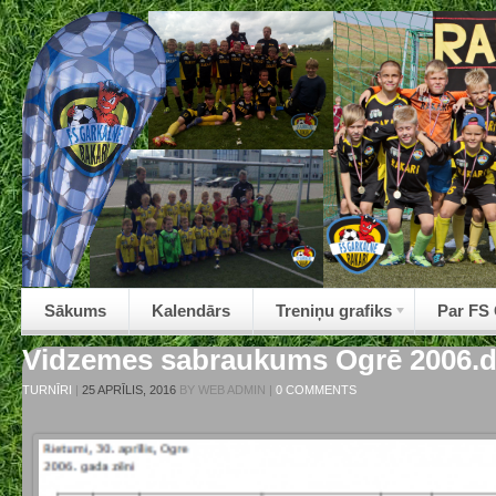
Sākums
Kalendārs
Treniņu grafiks
Par FS
Vidzemes sabraukums Ogrē 2006.dz
TURNĪRI
|
25 APRĪLIS, 2016
BY
WEB ADMIN
|
0 COMMENTS