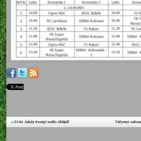
«
23.04. Ādažu treniņš notiks Mālpilī
Vidzemes sabra