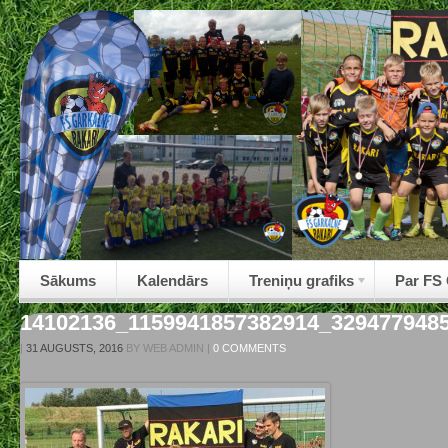
Sākums
Kalendārs
Treniņu grafiks
Par FS
14102136_1159941857382914_329477948
|
31 AUGUSTS, 2016
BY
WEB ADMIN
|
0 COMMENTS