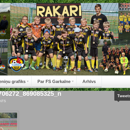
eniņu grafiks
Par FS Garkalne
Arhīvs
706272_869085325_n
Tweet
NTS