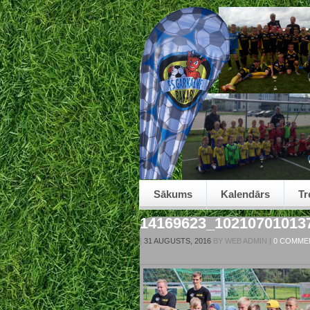
Sākums
Kalendārs
Tr
14169623_10210701013
|
31 AUGUSTS, 2016
BY
WEB ADMIN
|
0 COMME