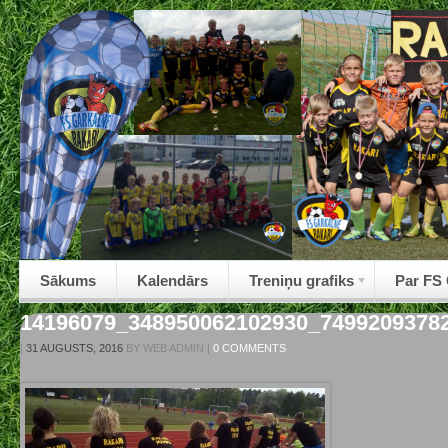
Sākums
Kalendārs
Treniņu grafiks
Par FS
14196079_348950062102930_7499209378
|
31 AUGUSTS, 2016
BY
WEB ADMIN
|
0 COMMENTS