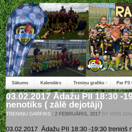
Sākums
Kalendārs
Treniņu grafiks
Par FS
03.02.2017 Ādažu PII 18:30 -19
nenotiks ( zālē dejotāji)
TRENIŅU GARFIKS
|
2 FEBRUĀRIS, 2017
BY
WEB ADM
03.02.2017 Ādažu PII 18:30 -19:30 treniņš n