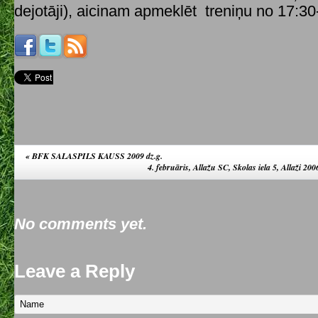
dejotāji), aicinam apmeklēt treniņu no 17:30
«
BFK SALASPILS KAUSS 2009 dz.g.
4. februāris, Allažu SC, Skolas iela 5, Allaži 20
No comments yet.
Leave a Reply