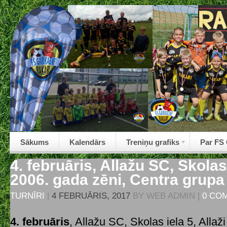
Sākums
Kalendārs
Treniņu grafiks
Par FS
4. februāris, Allažu SC, Skolas 
2006. gada zēni, Centra grupa
TURNĪRI
|
4 FEBRUĀRIS, 2017
BY
WEB ADMIN
|
0 CO
4. februāris
, Allažu SC, Skolas iela 5, Allaži