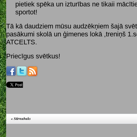
pietiek spēka un izturības ne tikaii mācītie
sportot!
Tā kā daudziem mūsu audzēkņiem šajā svētk
pasākumi skolā un ģimenes lokā ,treniņš 1.s
ATCELTS.
Priecīgus svētkus!
«
Stirnubuks