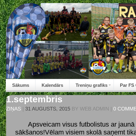
Sākums
Kalendārs
Treniņu grafiks
Par FS
1.septembris
ZIŅAS
|
31 AUGUSTS, 2015
BY
WEB ADMIN
|
0 COMM
Apsveicam visus futbolistus ar jaunā
sākšanos!Vēlam visiem skolā saņemt tika