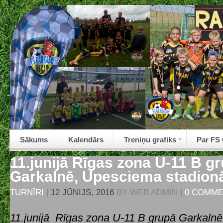
Sākums
Kalendārs
Treniņu grafiks
Par FS
11.junijā Rīgas zona U-11 B g
Garkalnē, Upesciema stadion
TURNĪRI
|
12 JŪNIJS, 2016
BY
WEB ADMIN
|
0 COMM
11.junijā Rīgas zona U-11 B grupā Garkaln