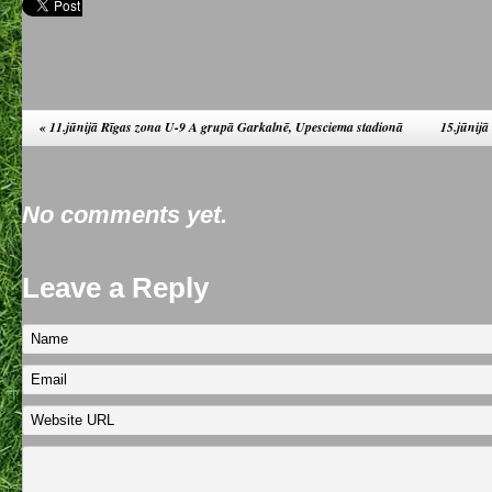
«
11.jūnijā Rīgas zona U-9 A grupā Garkalnē, Upesciema stadionā
15.jūnij
No comments yet.
Leave a Reply