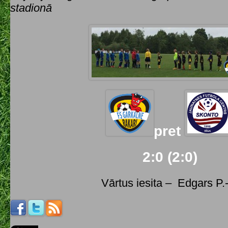
stadionā
pret
2:0 (2:0)
Vārtus iesita – Edgars P.