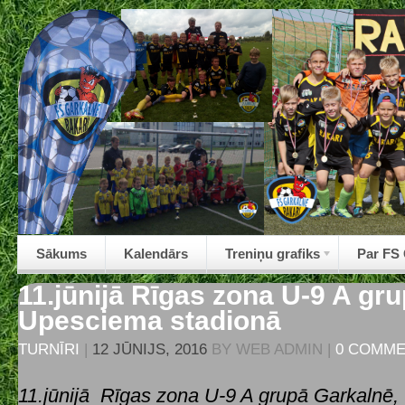
Sākums
Kalendārs
Treniņu grafiks
Par FS
11.jūnijā Rīgas zona U-9 A gr
Upesciema stadionā
TURNĪRI
|
12 JŪNIJS, 2016
BY
WEB ADMIN
|
0 COMM
11.jūnijā Rīgas zona U-9 A grupā Garkalnē