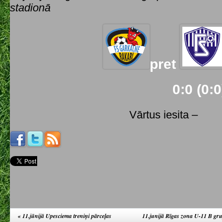
stadionā
pret
0:0 (0:0
Vārtus iesita –
«
11.jūnijā Upesciema treniņi pārceļas
11.junijā Rīgas zona U-11 B gr