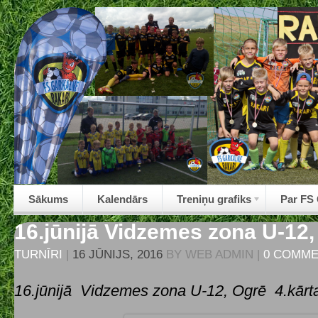
Sākums
Kalendārs
Treniņu grafiks
Par FS
16.jūnijā Vidzemes zona U-12,
TURNĪRI
|
16 JŪNIJS, 2016
BY
WEB ADMIN
|
0 COMM
16.jūnijā Vidzemes zona U-12, Ogrē 4.kārt