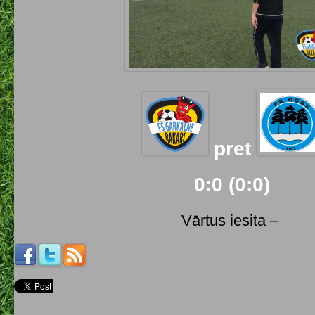
pret
0:0 (0:0)
Vārtus iesita –