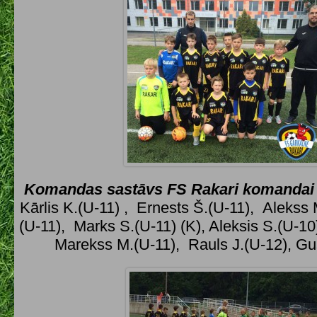
Komandas sastāvs FS Rakari komandai U
Kārlis K.(U-11) , Ernests Š.(U-11), Alekss 
(U-11), Marks S.(U-11) (K), Aleksis S.(U-10
Marekss M.(U-11), Rauls J.(U-12), Gu