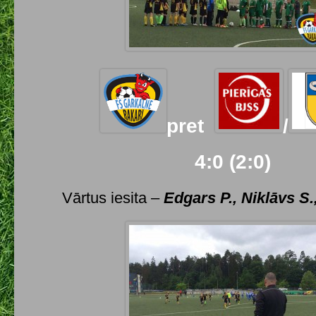
pret
/
4:0 (2:0)
Vārtus iesita –
Edgars P., Niklāvs S.