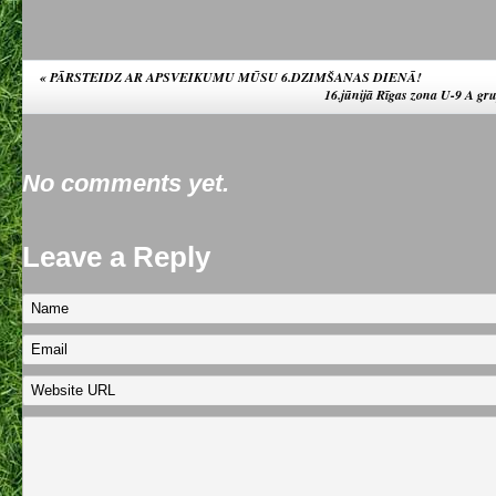
«
PĀRSTEIDZ AR APSVEIKUMU MŪSU 6.DZIMŠANAS DIENĀ!
16.jūnijā Rīgas zona U-9 A gr
No comments yet.
Leave a Reply