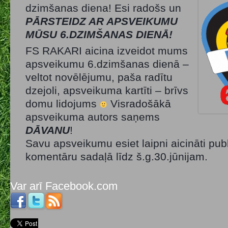
dzimšanas diena! Esi radošs un
PĀRSTEIDZ AR APSVEIKUMU
MŪSU 6.DZIMŠANAS DIENĀ
!
FS RAKARI
aicina izveidot mums
apsveikumu 6.dzimšanas dienā –
veltot novēlējumu, paša radītu
dzejoli, apsveikuma kartīti – brīvs
domu lidojums
Visradošākā
apsveikuma autors saņems
DĀVANU
!
Savu apsveikumu esiet laipni aicināti publ
komentāru sadaļā līdz š.g.30.jūnijam.
Var arī Facebook.com