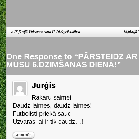
«
15.jūnijā Vidzemes zona U-10,Ogrē 4.kārta
16.jūnijā
One Response to “PĀRSTEIDZ A
MŪSU 6.DZIMŠANAS DIENĀ!”
Jurģis
Rakaru saimei
Daudz laimes, daudz laimes!
Futbolisti priekā sauc
Uzvaras lai ir tik daudz…!
ATBILDĒT