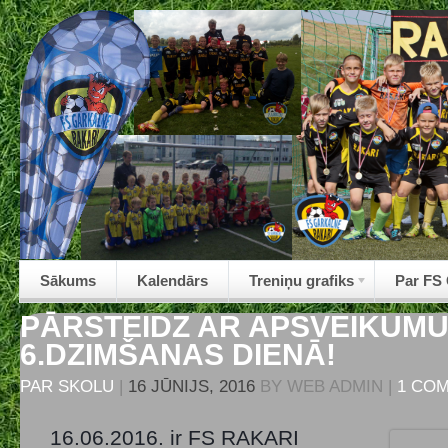
Sākums
Kalendārs
Treniņu grafiks
Par FS
PĀRSTEIDZ AR APSVEIKUM
6.DZIMŠANAS DIENĀ!
PAR SKOLU
|
16 JŪNIJS, 2016
BY
WEB ADMIN
|
1 CO
16.06.2016. ir FS RAKARI