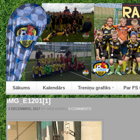
Sākums
Kalendārs
Treniņu grafiks
Par FS
IMG_E1201[1]
|
3 DECEMBRIS, 2017
BY
WEB ADMIN
|
0 COMMENTS