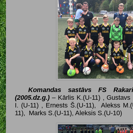
Komandas sastāvs FS Rakar
(2005.dz.g.)
– Kārlis K.(U-11) , Gustavs
I. (U-11) , Ernests Š.(U-11), Alekss M.
11), Marks S.(U-11), Aleksis S.(U-10)