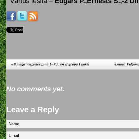
Vārtus iesita –
Edgars P.,Ernests Š.,-2 Di
«
8.maijā Vidzemes zona U-9 A un B grupa I kārta
8.maijā Vidzem
No comments yet.
Leave a Reply