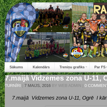
Sākums
Kalendārs
Treniņu grafiks
Par FS
7.maijā Vidzemes zona U-11, O
TURNĪRI
|
7 MAIJS, 2016
BY
WEB ADMIN
|
0 COMMEN
7.maijā Vidzemes zona U-11, Ogrē I kār