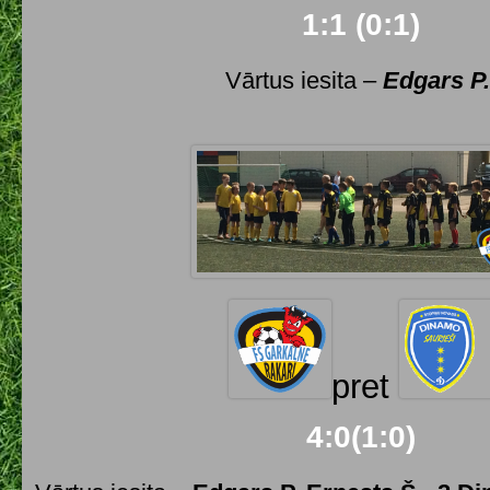
1:1 (0:1)
Vārtus iesita –
Edgars P
pret
4:0(1:0)