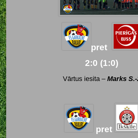
pret
2:0 (1:0)
Vārtus iesita –
Marks S.-
pret