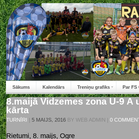
Sākums
Kalendārs
Treniņu grafiks
Par FS
8.maijā Vidzemes zona U-9 A u
kārta
TURNĪRI
|
5 MAIJS, 2016
BY
WEB ADMIN
|
0 COMMEN
Rietumi, 8. maijs, Ogre