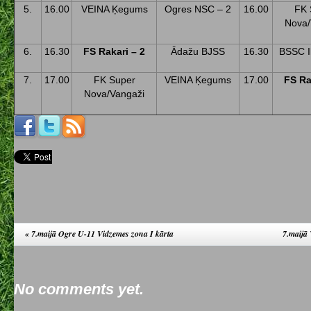
5.
16.00
VEINA Ķegums
Ogres NSC – 2
16.00
FK 
Nova/
6.
16.30
FS Rakari – 2
Ādažu BJSS
16.30
BSSC Ik
7.
17.00
FK Super
VEINA Ķegums
17.00
FS Ra
Nova/Vangaži
«
7.maijā Ogre U-11 Vidzemes zona I kārta
7.maijā
No comments yet.