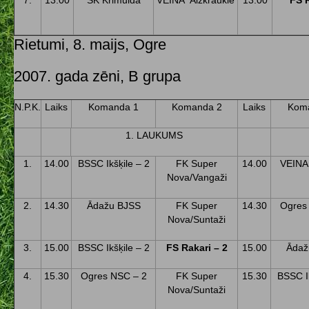
7.
13.00
SK Krimulda
VEINA Aizkraukle
13.00
FS 
Rietumi, 8. maijs, Ogre
2007. gada zēni, B grupa
N.P.K.
Laiks
Komanda 1
Komanda 2
Laiks
Kom
1. LAUKUMS
1.
14.00
BSSC Ikšķile – 2
FK Super
14.00
VEINA
Nova/Vangaži
2.
14.30
Ādažu BJSS
FK Super
14.30
Ogres
Nova/Suntaži
3.
15.00
BSSC Ikšķile – 2
FS Rakari – 2
15.00
Ādaž
4.
15.30
Ogres NSC – 2
FK Super
15.30
BSSC Ik
Nova/Suntaži