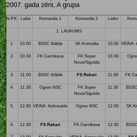
2007. gada zēni, A grupa
N.P.K.
Laiks
Komanda 1
Komanda 2
Laiks
Koma
1. LAUKUMS
1.
10.00
BSSC Ikšķile
SK Krimulda
10.00
VEINA A
2.
10.30
FK Carnikava
FK Super
10.30
Ogre
Nova/Sigulda
3.
11.00
BSSC Ikšķile
FS Rakari
11.00
FK Ca
4.
11.30
Ogres NSC
FK Super
11.30
BSSC 
Nova/Sigulda
5.
12.00
VEINA Aizkraukle
Ogres NSC
12.00
SK K
6.
12.30
FS Rakari
FK Carnikava
12.30
BSSC 