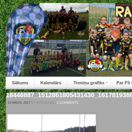
Sākums
Kalendārs
Treniņu grafiks
Par FS
18446887_1512861805431430_161781936
|
10 MAIJS, 2017
BY
WEB ADMIN
|
0 COMMENTS